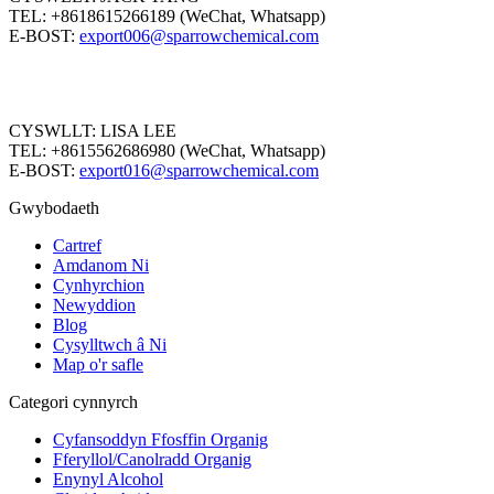
TEL: +8618615266189 (WeChat, Whatsapp)
E-BOST:
export006@sparrowchemical.com
CYSWLLT: LISA LEE
TEL: +8615562686980 (WeChat, Whatsapp)
E-BOST:
export016@sparrowchemical.com
Gwybodaeth
Cartref
Amdanom Ni
Cynhyrchion
Newyddion
Blog
Cysylltwch â Ni
Map o'r safle
Categori cynnyrch
Cyfansoddyn Ffosffin Organig
Fferyllol/Canolradd Organig
Enynyl Alcohol