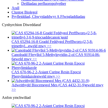
Deilliadau perfluoropolyether
Arall
Clustog Biolegol
Pryfleiddiad, Chwynladdwyr A Ffwngladdiadau
Cynhyrchion Diweddaraf
CAS 65294-16-8 Gradd Feddygol Perfflworo-(2,5,8-
trimethyl...
gweld mwy >>
Canolradd Fferyllol 5-Methylpyridin-2-ol CAS 91914-06-
6
gweld mwy >>
CAS 670-96-2 2-Asiant Curing Resin Epocsi
Phenylimidazole
gweld mwy >>
Adweithydd Biocemegol Mes (CAS 4432-31-9)
gweld mwy
>>
Anfon ymchwiliad