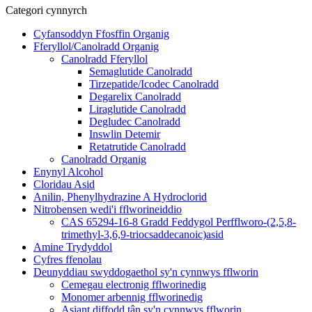
Categori cynnyrch
Cyfansoddyn Ffosffin Organig
Fferyllol/Canolradd Organig
Canolradd Fferyllol
Semaglutide Canolradd
Tirzepatide/Icodec Canolradd
Degarelix Canolradd
Liraglutide Canolradd
Degludec Canolradd
Inswlin Detemir
Retatrutide Canolradd
Canolradd Organig
Enynyl Alcohol
Cloridau Asid
Anilin, Phenylhydrazine A Hydroclorid
Nitrobensen wedi'i fflworineiddio
CAS 65294-16-8 Gradd Feddygol Perfflworo-(2,5,8-
trimethyl-3,6,9-triocsaddecanoic)asid
Amine Trydyddol
Cyfres ffenolau
Deunyddiau swyddogaethol sy'n cynnwys fflworin
Cemegau electronig fflworinedig
Monomer arbennig fflworinedig
Asiant diffodd tân sy'n cynnwys fflworin