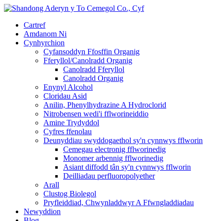
Cartref
Amdanom Ni
Cynhyrchion
Cyfansoddyn Ffosffin Organig
Fferyllol/Canolradd Organig
Canolradd Fferyllol
Canolradd Organig
Enynyl Alcohol
Cloridau Asid
Anilin, Phenylhydrazine A Hydroclorid
Nitrobensen wedi'i fflworineiddio
Amine Trydyddol
Cyfres ffenolau
Deunyddiau swyddogaethol sy'n cynnwys fflworin
Cemegau electronig fflworinedig
Monomer arbennig fflworinedig
Asiant diffodd tân sy'n cynnwys fflworin
Deilliadau perfluoropolyether
Arall
Clustog Biolegol
Pryfleiddiad, Chwynladdwyr A Ffwngladdiadau
Newyddion
Blog