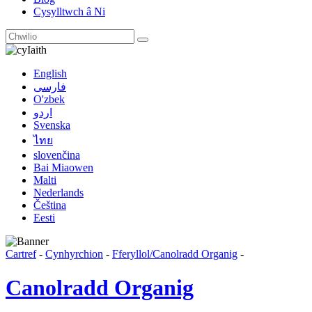
Cysylltwch â Ni
Iaith
English
فارسی
O'zbek
اردو
Svenska
ไทย
slovenčina
Bai Miaowen
Malti
Nederlands
Čeština
Eesti
Cartref
-
Cynhyrchion
-
Fferyllol/Canolradd Organig
-
Canolradd Organig