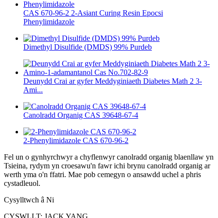
CAS 670-96-2 2-Asiant Curing Resin Epocsi
Phenylimidazole
Dimethyl Disulfide (DMDS) 99% Purdeb
Deunydd Crai ar gyfer Meddyginiaeth Diabetes Math 2 3-
Ami...
Canolradd Organig CAS 39648-67-4
2-Phenylimidazole CAS 670-96-2
Fel un o gynhyrchwyr a chyflenwyr canolradd organig blaenllaw yn
Tsieina, rydym yn croesawu'n fawr ichi brynu canolradd organig ar
werth yma o'n ffatri. Mae pob cemegyn o ansawdd uchel a phris
cystadleuol.
Cysylltwch â Ni
CYSWLLT: JACK YANG